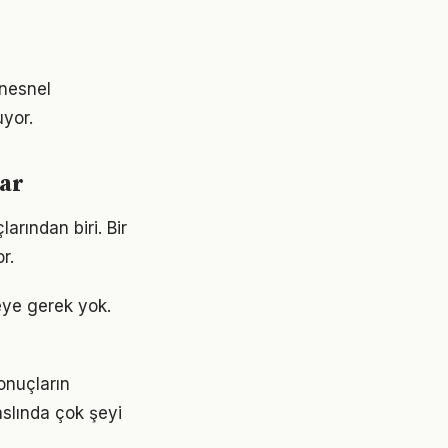
 nesnel
uyor.
ar
arından biri. Bir
r.
ye gerek yok.
onuçların
aslında çok şeyi