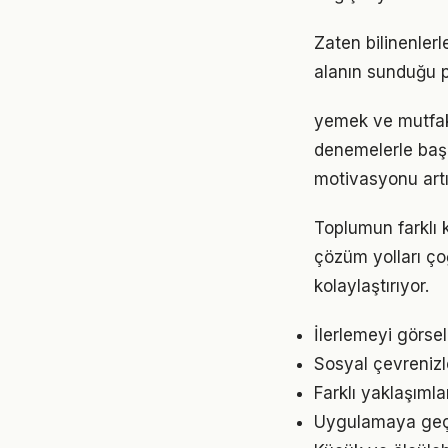
Zaten bilinenle
alanın sunduğu p
yemek ve mutfak 
denemelerle başl
motivasyonu artır
Toplumun farklı 
çözüm yolları ço
kolaylaştırıyor.
İlerlemeyi görse
Sosyal çevreniz
Farklı yaklaşıml
Uygulamaya geçme