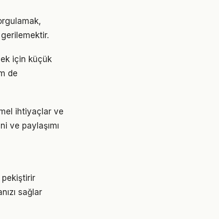
orgulamak,
gerilemektir.
mek için küçük
em de
mel ihtiyaçlar ve
ini ve paylaşımı
ekiştirir
nızı sağlar