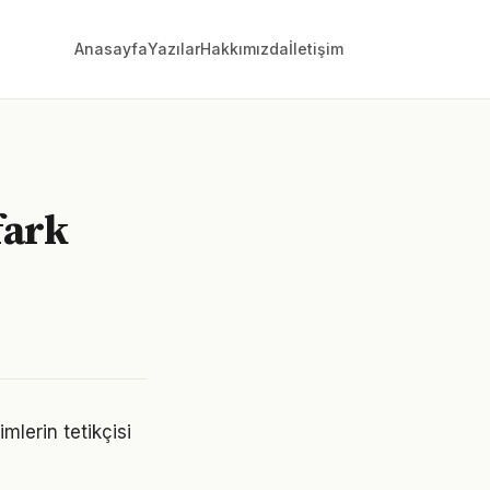
Anasayfa
Yazılar
Hakkımızda
İletişim
fark
lerin tetikçisi