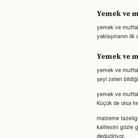
Yemek ve m
yemek ve mutfak
yaklaşmanın ilk 
Yemek ve m
yemek ve mutfak a
şeyi zaten bildiğ
yemek ve mutfak
Küçük de olsa he
malzeme tazeligi
kalitesini gözle 
değiştiriyor.