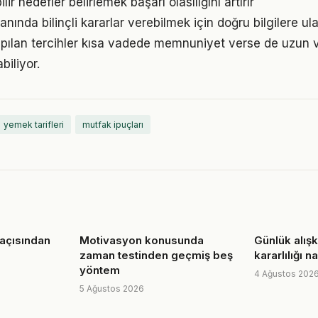
ir hedefler belirlemek başarı olasılığını artırır
lanında bilinçli kararlar verebilmek için doğru bilgilere u
pılan tercihler kısa vadede memnuniyet verse de uzun
iliyor.
yemek tarifleri
mutfak ipuçları
açısından
Motivasyon konusunda
Günlük alışk
zaman testinden geçmiş beş
kararlılığı 
yöntem
4 Ağustos 202
5 Ağustos 2026