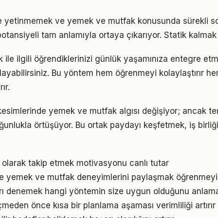
rle yetinmemek ve yemek ve mutfak konusunda sürekli s
otansiyeli tam anlamıyla ortaya çıkarıyor. Statik kalmak 
ile ilgili öğrendiklerinizi günlük yaşamınıza entegre et
ayabilirsiniz. Bu yöntem hem öğrenmeyi kolaylaştırır h
ır.
kesimlerinde yemek ve mutfak algısı değişiyor; ancak te
ğunlukla örtüşüyor. Bu ortak paydayı keşfetmek, iş birliğ
l olarak takip etmek motivasyonu canlı tutar
le yemek ve mutfak deneyimlerini paylaşmak öğrenmeyi p
arı denemek hangi yöntemin size uygun olduğunu anlama
den önce kısa bir planlama aşaması verimliliği artırır