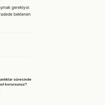
laşmak gerekiyor.
 vadede beklenen
anlıklar sürecinde
nasıl korursunuz?
6