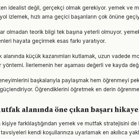
en idealist değil, gerçekçi olmak gerekiyor. yemek ve m
r yol izlemek, hızlı ama geçici başarıların çok önüne geçiy
ar olmadan teorik bilgi tek başına yeterli olmuyor. yem
enleri hayata geçirmek esas farkı yaratıyor.
 alanında küçük kazanımları kutlamak, uzun vadede mo
bir yöntemi. İlerlemenin her aşaması değerli ve kayda değ
deneyimlerini başkalarıyla paylaşmak hem öğrenmeyi pek
i güçlendiriyor. Öğrendiklerini öğretmek en derin öğrenme
tfak alanında öne çıkan başarı hikaye
n kişiye farklılaştığından yemek ve mutfak stratejisini de 
tavsiyeleri kendi koşullarınıza uyarlamak en akıllıca yak