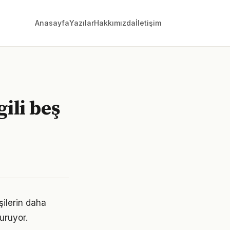
Anasayfa
Yazılar
Hakkımızda
İletişim
ili beş
şilerin daha
turuyor.