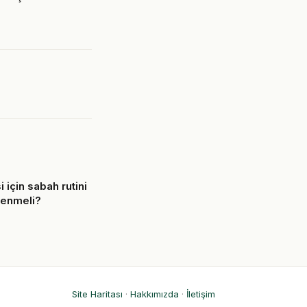
i için sabah rutini
lenmeli?
6
Site Haritası
·
Hakkımızda
·
İletişim