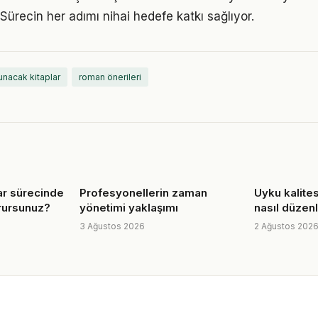
 Sürecin her adımı nihai hedefe katkı sağlıyor.
unacak kitaplar
roman önerileri
lar sürecinde
Profesyonellerin zaman
Uyku kalites
korursunuz?
yönetimi yaklaşımı
nasıl düzen
3 Ağustos 2026
2 Ağustos 202