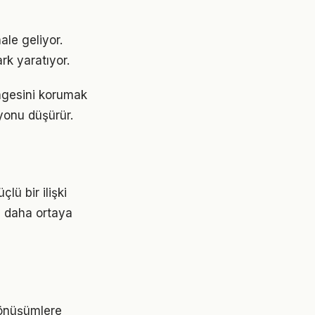
ale geliyor.
rk yaratıyor.
engesini korumak
yonu düşürür.
lü bir ilişki
z daha ortaya
dönüşümlere