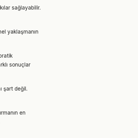
ılar sağlayabilir.
snel yaklaşmanın
pratik
rklı sonuçlar
 şart değil.
turmanın en
.