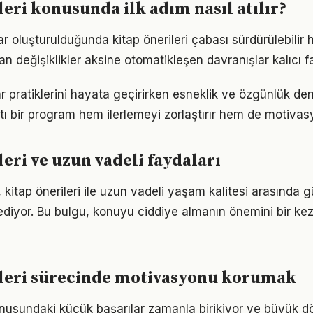
leri konusunda ilk adım nasıl atılır?
ar oluşturulduğunda kitap önerileri çabası sürdürülebilir h
an değişiklikler aksine otomatikleşen davranışlar kalıcı fa
r pratiklerini hayata geçirirken esneklik ve özgünlük d
tı bir program hem ilerlemeyi zorlaştırır hem de motivas
leri ve uzun vadeli faydaları
 kitap önerileri ile uzun vadeli yaşam kalitesi arasında güç
ediyor. Bu bulgu, konuyu ciddiye almanın önemini bir ke
ileri sürecinde motivasyonu korumak
konusundaki küçük başarılar zamanla birikiyor ve büyük 