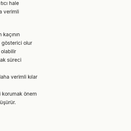
ıcı hale
a verimli
n kaçının
 gösterici olur
olabilir
ak süreci
aha verimli kılar
ini korumak önem
üşürür.