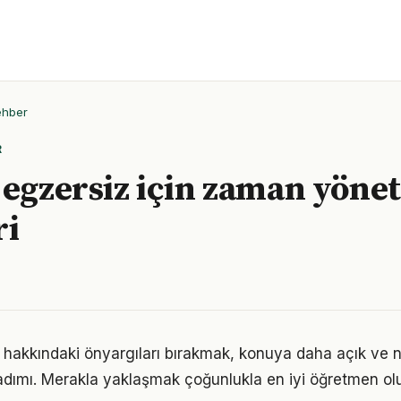
ehber
R
 egzersiz için zaman yöne
ri
 hakkındaki önyargıları bırakmak, konuya daha açık ve 
adımı. Merakla yaklaşmak çoğunlukla en iyi öğretmen ol