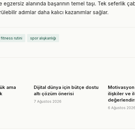
ve egzersiz alanında başarının temel taşı. Tek seferlik ça
ülebilir adımlar daha kalıcı kazanımlar sağlar.
fitness rutini
spor alışkanlığı
üçük ama
Dijital dünya için bütçe dostu
Motivasyon
ik
altı çözüm önerisi
ilişkiler ve i
değerlendi
7 Ağustos 2026
6 Ağustos 202