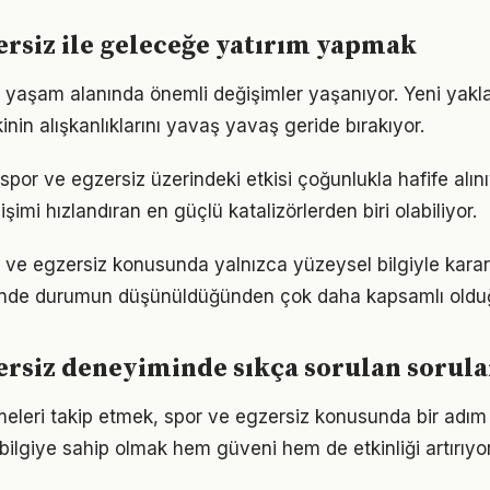
ersiz ile geleceğe yatırım yapmak
if yaşam alanında önemli değişimler yaşanıyor. Yeni yakl
nin alışkanlıklarını yavaş yavaş geride bırakıyor.
spor ve egzersiz üzerindeki etkisi çoğunlukla hafife alın
işimi hızlandıran en güçlü katalizörlerden biri olabiliyor.
r ve egzersiz konusunda yalnızca yüzeysel bilgiyle karar
iğinde durumun düşünüldüğünden çok daha kapsamlı oldu
ersiz deneyiminde sıkça sorulan sorula
meleri takip etmek, spor ve egzersiz konusunda bir adı
bilgiye sahip olmak hem güveni hem de etkinliği artırıyor