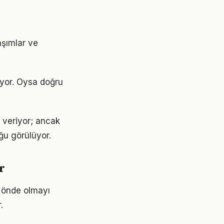
aşımlar ve
ıyor. Oysa doğru
 veriyor; ancak
ğu görülüyor.
r
m önde olmayı
.