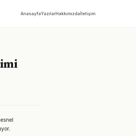
Anasayfa
Yazılar
Hakkımızda
İletişim
timi
nesnel
uyor.