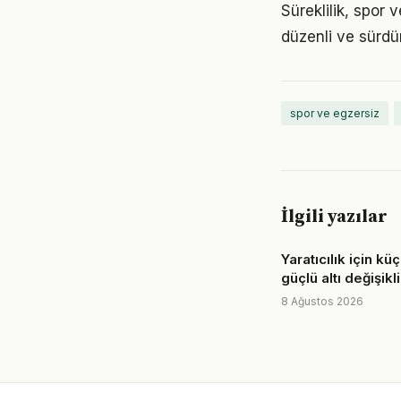
Süreklilik, spor 
düzenli ve sürdür
spor ve egzersiz
İlgili yazılar
Yaratıcılık için k
güçlü altı değişikl
8 Ağustos 2026