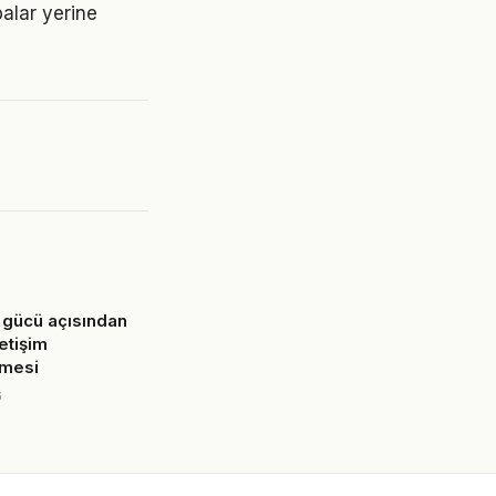
balar yerine
 gücü açısından
letişim
rmesi
6