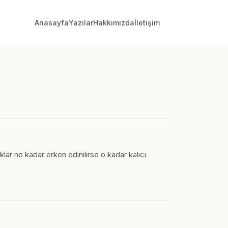
Anasayfa
Yazılar
Hakkımızda
İletişim
ar ne kadar erken edinilirse o kadar kalıcı