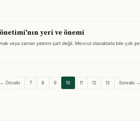
önetimi'nın yeri ve önemi
k veya zaman yatırımı şart değil. Mevcut olanaklarla bile çok şey yap
← Önceki
7
8
9
10
11
12
13
Sonraki 