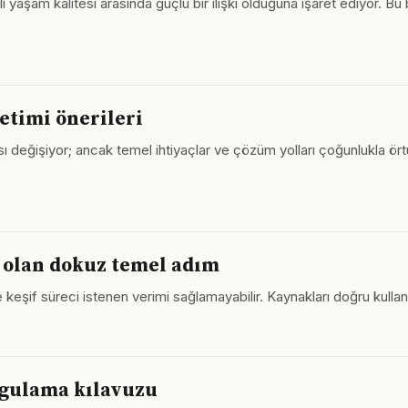
i yaşam kalitesi arasında güçlü bir ilişki olduğuna işaret ediyor. B
etimi önerileri
 değişiyor; ancak temel ihtiyaçlar ve çözüm yolları çoğunlukla örtü
z olan dokuz temel adım
keşif süreci istenen verimi sağlamayabilir. Kaynakları doğru kullanm
ygulama kılavuzu