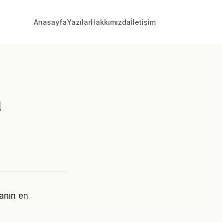
Anasayfa
Yazılar
Hakkımızda
İletişim
ı
manın en
.