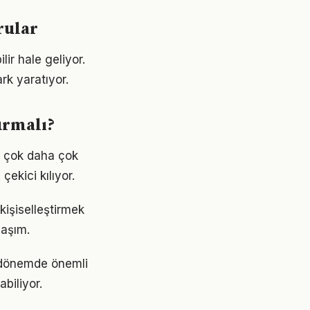
rular
lir hale geliyor.
rk yaratıyor.
urmalı?
n çok daha çok
çekici kılıyor.
 kişiselleştirmek
laşım.
i dönemde önemli
abiliyor.