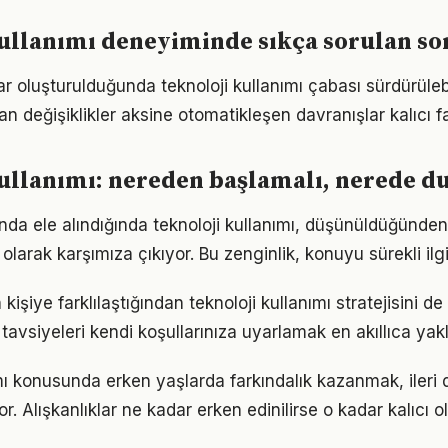
ullanımı deneyiminde sıkça sorulan so
ar oluşturulduğunda teknoloji kullanımı çabası sürdürülebi
an değişiklikler aksine otomatikleşen davranışlar kalıcı fa
ullanımı: nereden başlamalı, nerede d
unda ele alındığında teknoloji kullanımı, düşünüldüğünde
olarak karşımıza çıkıyor. Bu zenginlik, konuyu sürekli ilgi 
 kişiye farklılaştığından teknoloji kullanımı stratejisini de
tavsiyeleri kendi koşullarınıza uyarlamak en akıllıca yak
ımı konusunda erken yaşlarda farkındalık kazanmak, iler
r. Alışkanlıklar ne kadar erken edinilirse o kadar kalıcı ol