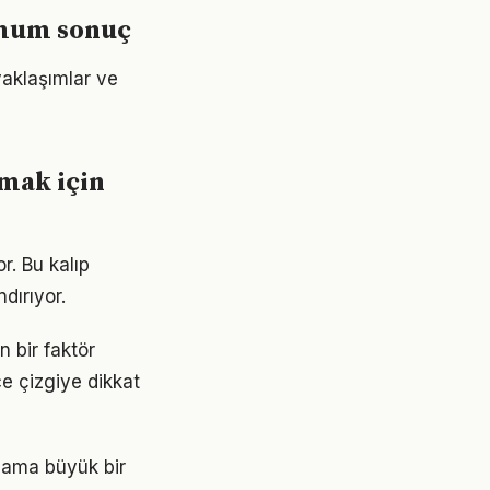
imum sonuç
yaklaşımlar ve
mak için
r. Bu kalıp
dırıyor.
n bir faktör
ce çizgiye dikkat
olama büyük bir