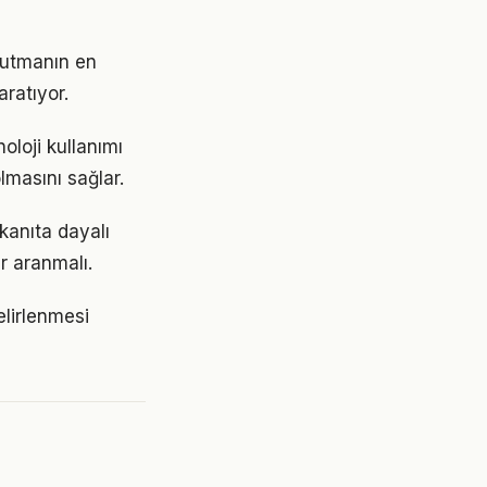
 tutmanın en
aratıyor.
oloji kullanımı
lmasını sağlar.
kanıta dayalı
r aranmalı.
belirlenmesi